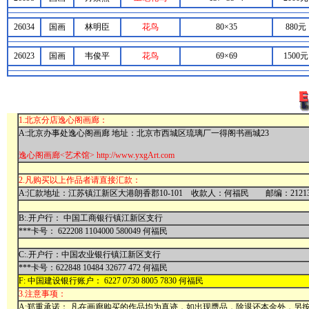
26034
国画
林明臣
花鸟
80×35
880元
26023
国画
韦俊平
花鸟
69×69
1500元
1.北京分店逸心阁画廊：
A:北京办事处逸心阁画廊 地址：北京市西城区琉璃厂一得阁书画城23
逸心阁画廊<艺术馆> http://www.yxgArt.com
2.凡购买以上作品者请直接汇款：
A:汇款地址：江苏镇江新区大港朗香郡10-101 收款人：何福民 邮编：21213
B:.开户行： 中国工商银行镇江新区支行
***卡号： 622208 1104000 580049 何福民
C:.开户行：中国农业银行镇江新区支行
***卡号：622848 10484 32677 472 何福民
F: 中国建设银行账户： 6227 0730 8005 7830 何福民
3.注意事项：
A:郑重承诺： 凡在画廊购买的作品均为真迹，如出现赝品，除退还本金外，另按