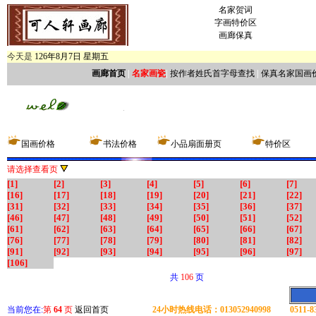
名家贺词
字画特价区
画廊保真
今天是
126年8月7日 星期五
画廊首页
|
名家画瓷
|
按作者姓氏首字母查找
|
保真名家国画
国画价格
书法价格
小品扇面册页
特价区
请选择查看页
[1]
[2]
[3]
[4]
[5]
[6]
[7]
[16]
[17]
[18]
[19]
[20]
[21]
[22]
[31]
[32]
[33]
[34]
[35]
[36]
[37]
[46]
[47]
[48]
[49]
[50]
[51]
[52]
[61]
[62]
[63]
[64]
[65]
[66]
[67]
[76]
[77]
[78]
[79]
[80]
[81]
[82]
[91]
[92]
[93]
[94]
[95]
[96]
[97]
[106]
共
106
页
当前您在:
第
64
页
返回首页
24小时热线电话：013052940998 0511-837