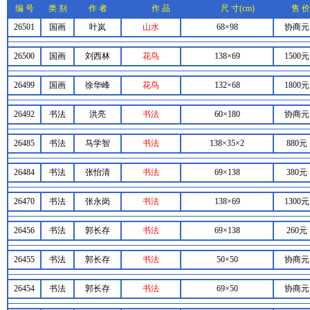
编 号
类 别
作 者
作 品
尺 寸(cm)
售 价
26501
国画
叶岚
山水
68×98
协商元
26500
国画
刘西林
花鸟
138×69
1500元
26499
国画
徐华峰
花鸟
132×68
1800元
26492
书法
洪亮
书法
60×180
协商元
26485
书法
马学智
书法
138×35×2
880元
26484
书法
张怡清
书法
69×138
380元
26470
书法
张永岗
书法
138×69
1300元
26456
书法
郭长存
书法
69×138
260元
26455
书法
郭长存
书法
50×50
协商元
26454
书法
郭长存
书法
69×50
协商元