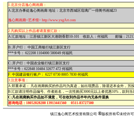
1.北京分店逸心阁画廊：
A:北京办事处逸心阁画廊 地址：北京市西城区琉璃厂一得阁书画城23
逸心阁画廊<艺术馆> http://www.yxgArt.com
2.凡购买以上作品者请直接汇款：
A:汇款地址：江苏镇江新区大港朗香郡10-101 收款人：何福民 邮编：21213
B:.开户行： 中国工商银行镇江新区支行
***卡号： 622208 1104000 580049 何福民
C:.开户行：中国农业银行镇江新区支行
***卡号：622848 10484 32677 472 何福民
F: 中国建设银行账户： 6227 0730 8005 7830 何福民
3.注意事项：
A:郑重承诺： 凡在画廊购买的作品均为真迹，如出现赝品，除退还本金外，另按
B:汇款请注明作品编号、作者姓名，一次性购买3000元以上者优惠10%，款到
C:凡在画廊购买作品如不满意，可在收到作品半年内无条件退换
咨询电话：18052828288 13913441560 0511-83727500
®
©
镇江逸心阁艺术投资有限公司
版权所有
未经许