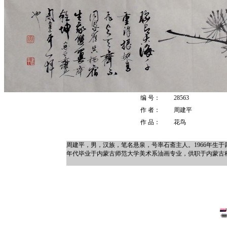
编 号：
28563
作 者：
周建平
作 品：
花鸟
周建平，男，汉族，笔名悬泉，号率石斋主人。1966年生
年代毕业于内蒙古师范大学美术系油画专业，供职于内蒙古