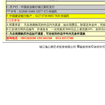
C:.开户行：中国农业银行镇江新区支行
***卡号：622848 10484 32677 472 何福民
F: 中国建设银行账户： 6227 0730 8005 7830 何福民
3.注意事项：
A:郑重承诺： 凡在画廊购买的作品均为真迹，如出现赝品，除退还本金外，另按
B:汇款请注明作品编号、作者姓名，一次性购买3000元以上者优惠10%，款到
C:凡在画廊购买作品如不满意，可在收到作品半年内无条件退换
咨询电话：18052828288 13913441560 0511-83727500
®
©
镇江逸心阁艺术投资有限公司
版权所有
未经许