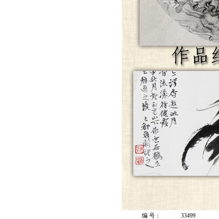
编 号：
33499