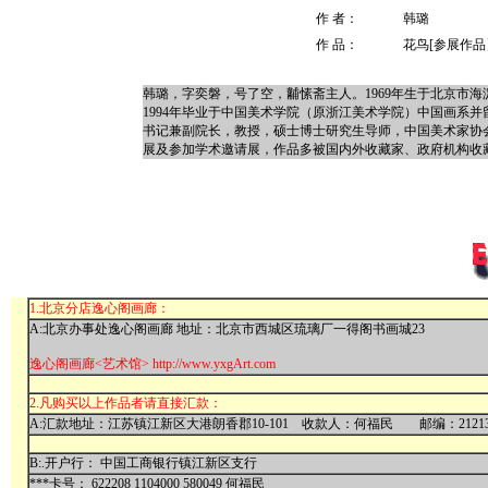
作 者：
韩璐
作 品：
花鸟[参展作品
韩璐，字奕磐，号了空，黼愫斋主人。1969年生于北京市海淀
1994年毕业于中国美术学院（原浙江美术学院）中国画系
书记兼副院长，教授，硕士博士研究生导师，中国美术家协会
展及参加学术邀请展，作品多被国内外收藏家、政府机构收
1.北京分店逸心阁画廊：
A:北京办事处逸心阁画廊 地址：北京市西城区琉璃厂一得阁书画城23
逸心阁画廊<艺术馆> http://www.yxgArt.com
2.凡购买以上作品者请直接汇款：
A:汇款地址：江苏镇江新区大港朗香郡10-101 收款人：何福民 邮编：21213
B:.开户行： 中国工商银行镇江新区支行
***卡号： 622208 1104000 580049 何福民