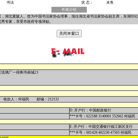
书法
状 态：
未售
作者介绍
于武汉，湖北黄陂人。曾为中国书法家协会理事，现任湖北省书法家协会副主席，东湖印
优秀专家，享受市政府专项津贴。
区琉璃厂一得阁书画城23
1 收款人：何福民 邮编：212132
D:.开户行：中国邮政银行
***卡号：622188 3140001 552662 何福民
E:.开户行：中国交通银行镇江新区支行
***卡号：601428 402230 47503 何福民