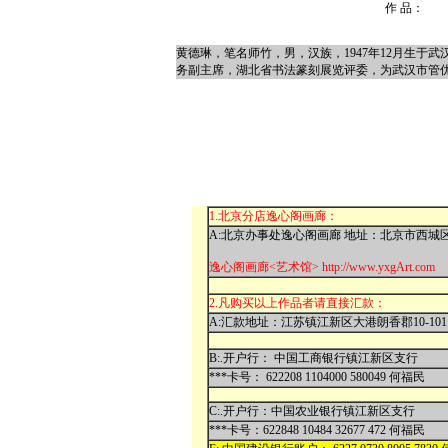
作 品：
黄德琳，笔名师竹，男，汉族，1947年12月生
务副主席，湖北省书法篆刻展览评委，为武汉市管
1.北京分店逸心阁画廊：
A:北京办事处逸心阁画廊 地址：北京市西城
逸心阁画廊<艺术馆> http://www.yxgArt.com
2.凡购买以上作品者请直接汇款：
A:汇款地址：江苏镇江新区大港朗香郡10-10
B:.开户行： 中国工商银行镇江新区支行
***卡号： 622208 1104000 580049 何福民
C:.开户行：中国农业银行镇江新区支行
***卡号：622848 10484 32677 472 何福民