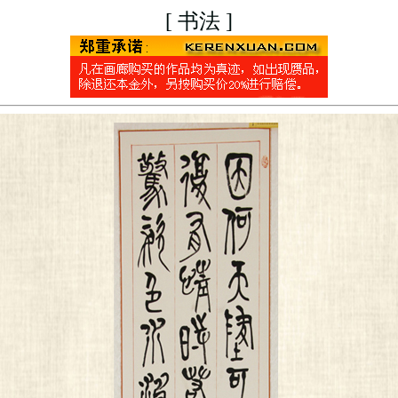
[ 书法 ]