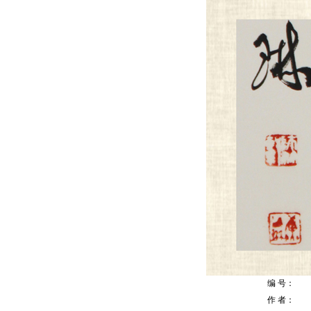
编 号：
作 者：