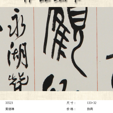
33523
尺 寸：
133×32
黄德琳
价 格：
协商